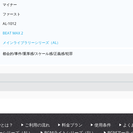
マイナー
ファースト
AL-1012
BEAT MAX 2
メインライブラリーシリーズ（AL）
都会的/事件/重厚感/スケール感/正義感/犯罪
Seek
aryとは？
ご利用の流れ
料金プラン
使用条件
よく
ーシリーズ（AL）
BGMライトシリーズ（SL）
BGMアーテ