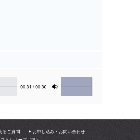
Volume
Current
00:31
/ 00:30
time
Toggle
Mute
あるご質問
お申し込み・お問い合わせ
ィストシリーズ（PL）