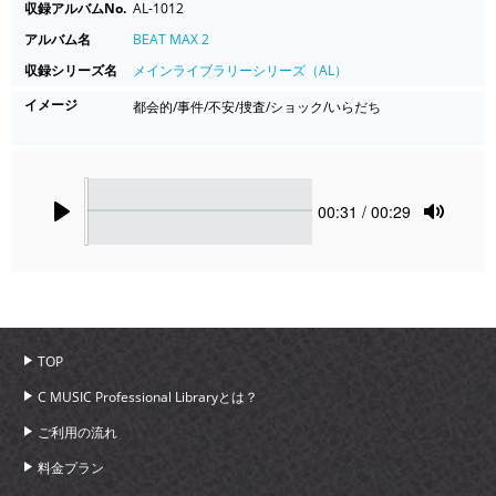
収録アルバムNo.
AL-1012
アルバム名
BEAT MAX 2
収録シリーズ名
メインライブラリーシリーズ（AL）
イメージ
都会的/事件/不安/捜査/ショック/いらだち
Seek
Current
00:31
/ 00:29
time
Play
Toggle
Mute
TOP
C MUSIC Professional Libraryとは？
ご利用の流れ
料金プラン