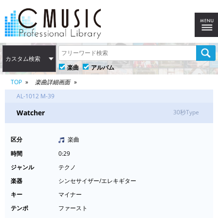
カスタム検索
楽曲
アルバム
TOP
楽曲詳細画面
AL-1012 M-39
Watcher
30秒Type
区分
楽曲
時間
0:29
ジャンル
テクノ
楽器
シンセサイザー/エレキギター
キー
マイナー
テンポ
ファースト