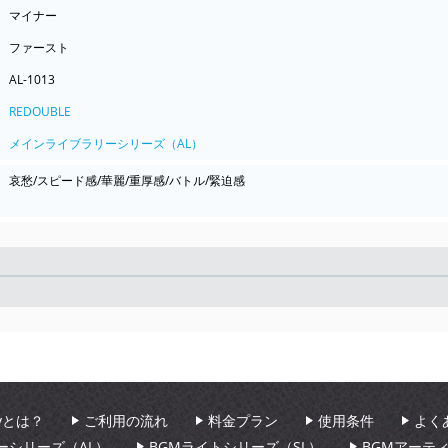
マイナー
ファースト
AL-1013
REDOUBLE
メインライブラリーシリーズ（AL）
哀愁/スピード感/華麗/重厚感/バトル/緊迫感
Seek
aryとは？
ご利用の流れ
料金プラン
使用条件
よく
ーシリーズ（AL）
BGMライトシリーズ（SL）
BGMアーテ