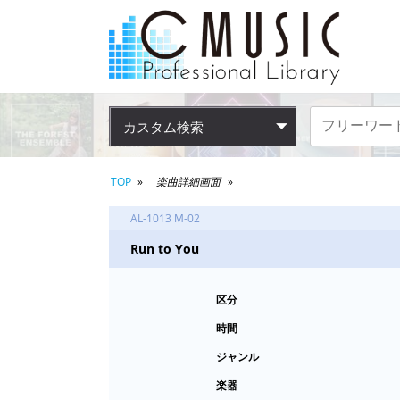
カスタム検索
TOP
楽曲詳細画面
AL-1013 M-02
Run to You
区分
時間
ジャンル
楽器