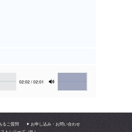
Volume
Current
02:02
/ 02:01
time
Toggle
Mute
あるご質問
お申し込み・お問い合わせ
ィストシリーズ（PL）