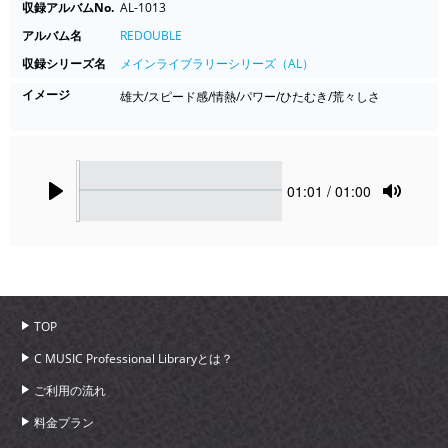
収録アルバムNo.
AL-1013
アルバム名
REDOUBLE
収録シリーズ名
メインライブラリーシリーズ（AL）
イメージ
雄大/スピード感/情熱/パワー/ひたむき/荒々しさ
Seek
Current
01:01
/ 01:00
time
Play
Toggle
Mute
TOP
C MUSIC Professional Libraryとは？
ご利用の流れ
料金プラン