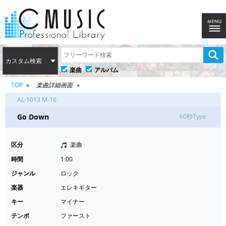
カスタム検索
楽曲
アルバム
TOP
楽曲詳細画面
AL-1013 M-16
Go Down
60秒Type
区分
楽曲
時間
1:00
ジャンル
ロック
楽器
エレキギター
キー
マイナー
テンポ
ファースト