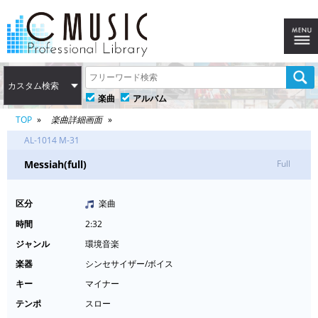
カスタム検索
楽曲
アルバム
TOP
楽曲詳細画面
AL-1014 M-31
Messiah(full)
Full
区分
楽曲
時間
2:32
ジャンル
環境音楽
楽器
シンセサイザー/ボイス
キー
マイナー
テンポ
スロー