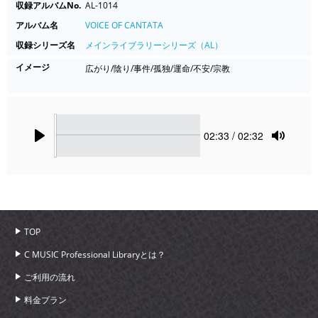
収録アルバムNo.
AL-1014
アルバム名
VOICE OF CANTATA
収録シリーズ名
メインライブラリーシリーズ（AL）
イメージ
広がり/陰り/事件/孤独/運命/不安/宗教
Seek
Current
02:33
/ 02:32
time
Play
Toggle
Mute
TOP
C MUSIC Professional Libraryとは？
ご利用の流れ
料金プラン