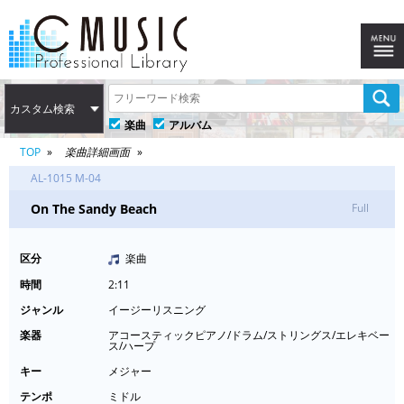
カスタム検索
楽曲
アルバム
TOP
楽曲詳細画面
AL-1015 M-04
On The Sandy Beach
Full
区分
楽曲
時間
2:11
ジャンル
イージーリスニング
楽器
アコースティックピアノ/ドラム/ストリングス/エレキベー
ス/ハープ
キー
メジャー
テンポ
ミドル