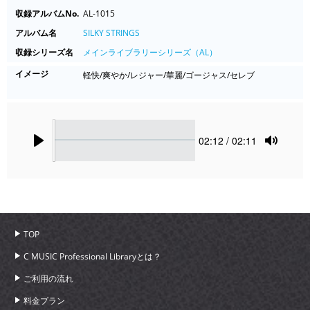
収録アルバムNo.
AL-1015
アルバム名
SILKY STRINGS
収録シリーズ名
メインライブラリーシリーズ（AL）
イメージ
軽快/爽やか/レジャー/華麗/ゴージャス/セレブ
Seek
Current
02:12
/ 02:11
time
Play
Toggle
Mute
TOP
C MUSIC Professional Libraryとは？
ご利用の流れ
料金プラン