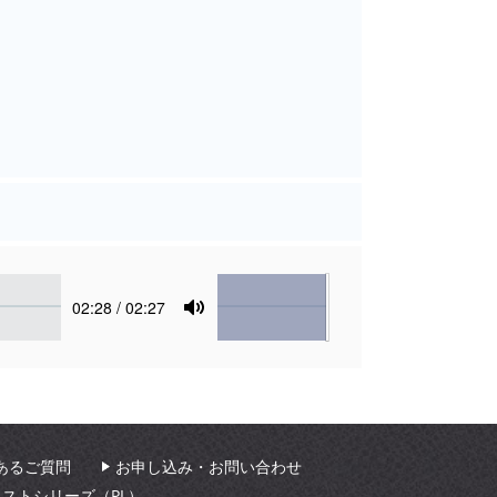
Volume
Current
02:28
/ 02:27
time
Toggle
Mute
あるご質問
お申し込み・お問い合わせ
ィストシリーズ（PL）