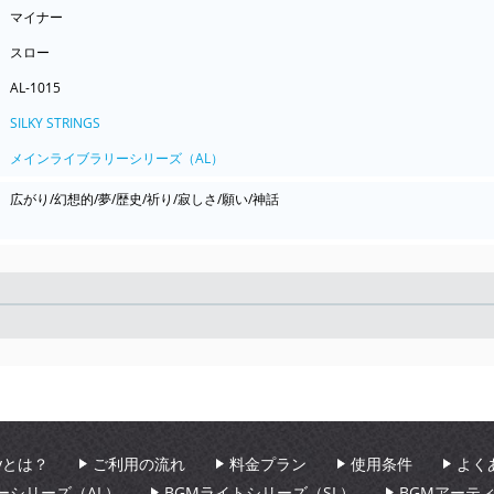
マイナー
スロー
AL-1015
SILKY STRINGS
メインライブラリーシリーズ（AL）
広がり/幻想的/夢/歴史/祈り/寂しさ/願い/神話
Seek
aryとは？
ご利用の流れ
料金プラン
使用条件
よく
ーシリーズ（AL）
BGMライトシリーズ（SL）
BGMアーテ