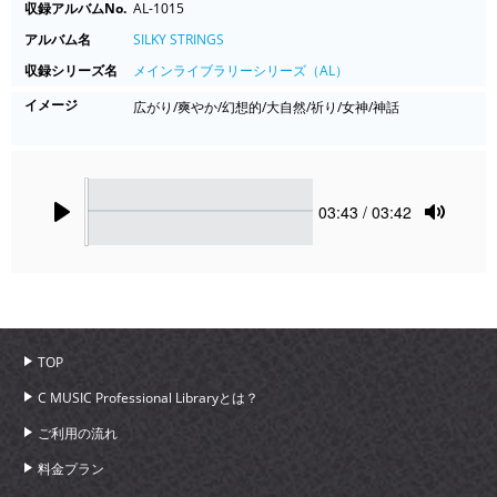
収録アルバムNo.
AL-1015
アルバム名
SILKY STRINGS
収録シリーズ名
メインライブラリーシリーズ（AL）
イメージ
広がり/爽やか/幻想的/大自然/祈り/女神/神話
Seek
Current
03:43
/ 03:42
time
Play
Toggle
Mute
TOP
C MUSIC Professional Libraryとは？
ご利用の流れ
料金プラン