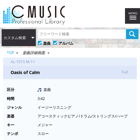
カスタム検索
楽曲
アルバム
TOP
楽曲詳細画面
AL-1015 M-11
Oasis of Calm
Full
区分
楽曲
時間
3:42
ジャンル
イージーリスニング
楽器
アコースティックピアノ/ドラム/ストリングス/ハープ
キー
メジャー
テンポ
スロー