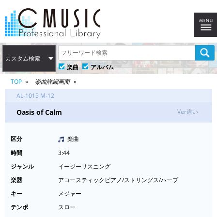
カスタム検索
楽曲
アルバム
TOP
楽曲詳細画面
AL-1015 M-12
Oasis of Calm
Ver違い
区分
楽曲
時間
3:44
ジャンル
イージーリスニング
楽器
アコースティックピアノ/ストリングス/ハープ
キー
メジャー
テンポ
スロー