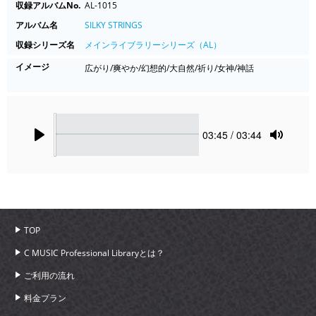
収録アルバムNo.
AL-1015
アルバム名
SILKY STRINGS
収録シリーズ名
メインライブラリーシリーズ（AL）
イメージ
広がり/爽やか/幻想的/大自然/祈り/女神/神話
Seek
Current
03:45
/ 03:44
time
Play
Toggle
Mute
TOP
C MUSIC Professional Libraryとは？
ご利用の流れ
料金プラン