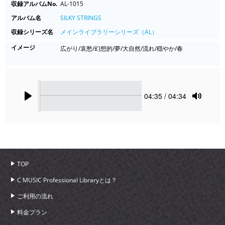
収録アルバムNo.
AL-1015
アルバム名
SILKY STRINGS
収録シリーズ名
メインライブラリーシリーズ（AL）
イメージ
広がり/哀愁/幻想的/夢/大自然/流れ/穏やか/春
Seek
Current
04:35
/ 04:34
time
Play
Toggle
Mute
TOP
C MUSIC Professional Libraryとは？
ご利用の流れ
料金プラン