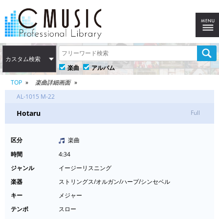
カスタム検索
楽曲
アルバム
TOP
楽曲詳細画面
AL-1015 M-22
Hotaru
Full
区分
楽曲
時間
4:34
ジャンル
イージーリスニング
楽器
ストリングス/オルガン/ハープ/シンセベル
キー
メジャー
テンポ
スロー