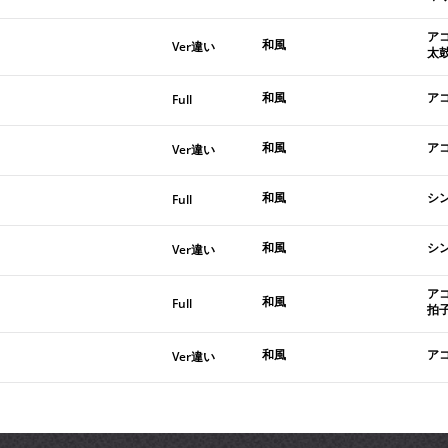
ア
和風
Ver違い
太
和風
ア
Full
和風
ア
Ver違い
和風
シ
Full
和風
シ
Ver違い
アコ
和風
Full
拍
和風
ア
Ver違い