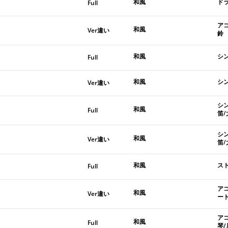
和風
ド
Full
ア
和風
Ver違い
鈴
和風
シ
Full
和風
シ
Ver違い
シ
和風
Full
笛/
シ
和風
Ver違い
笛/
和風
ス
Full
ア
和風
Ver違い
ー
ア
和風
Full
琴/