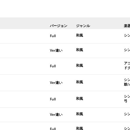
バージョン
ジャンル
楽
和風
シン
Full
和風
シン
Ver違い
ア
和風
Full
ド
シ
和風
Ver違い
鼓
シ
和風
Full
弓
和風
シ
Ver違い
和風
シン
Full