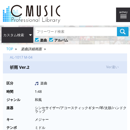
カスタム検索
楽曲
アルバム
TOP
楽曲詳細画面
AL-1017 M-04
祈雨 Ver.2
Ver違い
区分
楽曲
時間
1:48
ジャンル
和風
楽器
シンセサイザー/アコースティックギター/琴/太鼓/ハンドク
ラップ
キー
メジャー
テンポ
ミドル