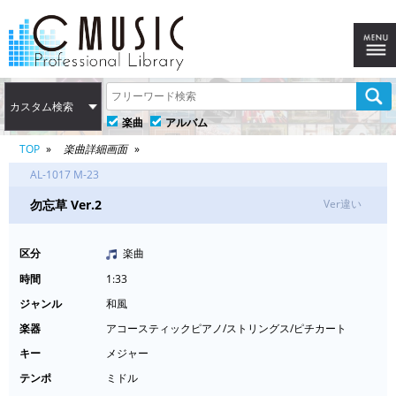
カスタム検索
楽曲
アルバム
TOP
楽曲詳細画面
AL-1017 M-23
勿忘草 Ver.2
Ver違い
区分
楽曲
時間
1:33
ジャンル
和風
楽器
アコースティックピアノ/ストリングス/ピチカート
キー
メジャー
テンポ
ミドル