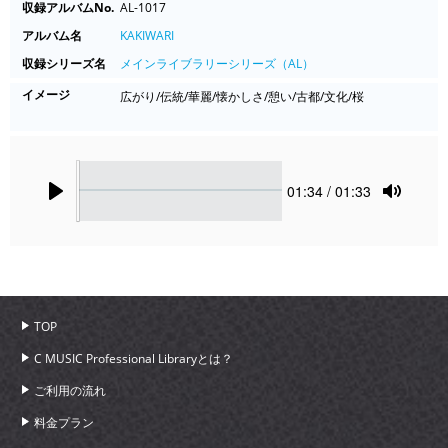
収録アルバムNo.
AL-1017
アルバム名
KAKIWARI
収録シリーズ名
メインライブラリーシリーズ（AL）
イメージ
広がり/伝統/華麗/懐かしさ/憩い/古都/文化/桜
Seek
Current
01:34
/ 01:33
time
Play
Toggle
Mute
TOP
C MUSIC Professional Libraryとは？
ご利用の流れ
料金プラン