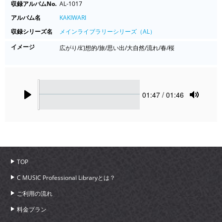
収録アルバムNo.
AL-1017
アルバム名
KAKIWARI
収録シリーズ名
メインライブラリーシリーズ（AL）
イメージ
広がり/幻想的/旅/思い出/大自然/流れ/春/桜
Seek
Current
01:47
/ 01:46
time
Play
Toggle
Mute
TOP
C MUSIC Professional Libraryとは？
ご利用の流れ
料金プラン