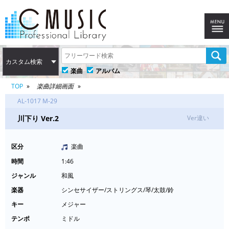
カスタム検索
楽曲
アルバム
TOP
楽曲詳細画面
AL-1017 M-29
川下り Ver.2
Ver違い
区分
楽曲
時間
1:46
ジャンル
和風
楽器
シンセサイザー/ストリングス/琴/太鼓/鈴
キー
メジャー
テンポ
ミドル