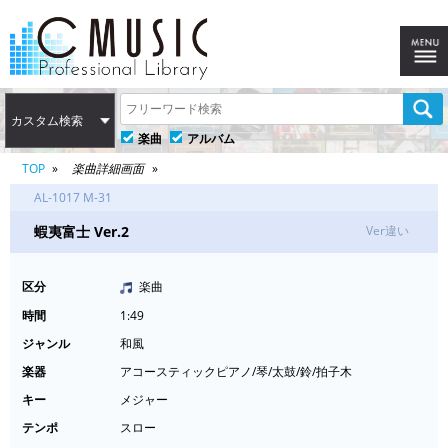
カスタム検索
楽曲
アルバム
TOP
楽曲詳細画面
AL-1017 M-31
蝦夷富士 Ver.2
Ver違い
区分
楽曲
時間
1:49
ジャンル
和風
楽器
アコースティックピアノ/琴/太鼓/鈴/拍子木
キー
メジャー
テンポ
スロー