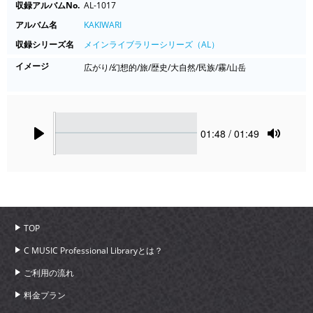
収録アルバムNo.
AL-1017
アルバム名
KAKIWARI
収録シリーズ名
メインライブラリーシリーズ（AL）
イメージ
広がり/幻想的/旅/歴史/大自然/民族/霧/山岳
Seek
Current
01:48
/ 01:49
time
Play
Toggle
Mute
TOP
C MUSIC Professional Libraryとは？
ご利用の流れ
料金プラン