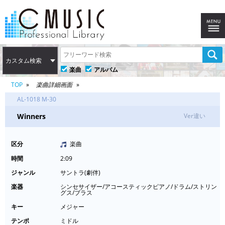
カスタム検索
楽曲
アルバム
TOP
楽曲詳細画面
AL-1018 M-30
Winners
Ver違い
区分
楽曲
時間
2:09
ジャンル
サントラ(劇伴)
楽器
シンセサイザー/アコースティックピアノ/ドラム/ストリン
グス/ブラス
キー
メジャー
テンポ
ミドル