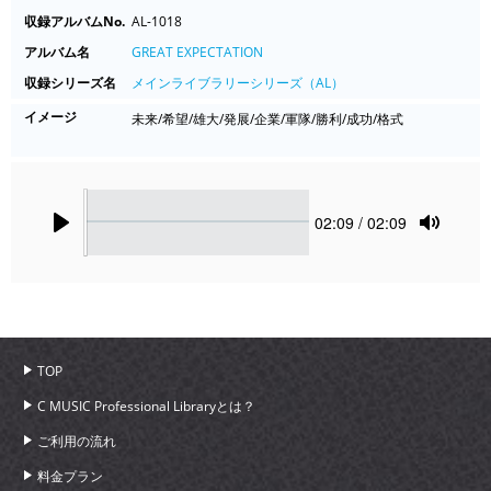
収録アルバムNo.
AL-1018
アルバム名
GREAT EXPECTATION
収録シリーズ名
メインライブラリーシリーズ（AL）
イメージ
未来/希望/雄大/発展/企業/軍隊/勝利/成功/格式
Seek
Current
02:09
/ 02:09
time
Play
Toggle
Mute
TOP
C MUSIC Professional Libraryとは？
ご利用の流れ
料金プラン