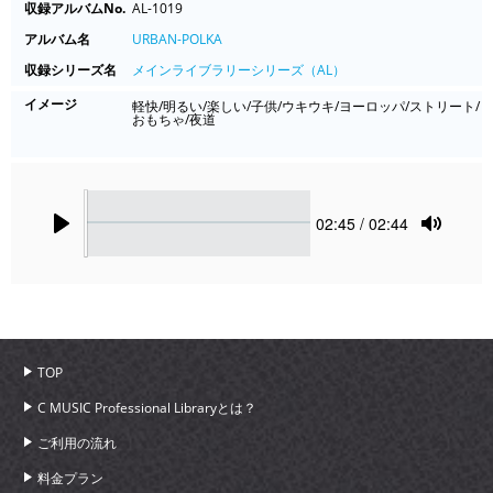
収録アルバムNo.
AL-1019
アルバム名
URBAN-POLKA
収録シリーズ名
メインライブラリーシリーズ（AL）
イメージ
軽快/明るい/楽しい/子供/ウキウキ/ヨーロッパ/ストリート/
おもちゃ/夜道
Seek
Current
02:45
/ 02:44
time
Play
Toggle
Mute
TOP
C MUSIC Professional Libraryとは？
ご利用の流れ
料金プラン