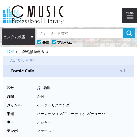
カスタム検索
楽曲
アルバム
TOP
楽曲詳細画面
AL-1019 M-01
Comic Cafe
Full
区分
楽曲
時間
2:44
ジャンル
イージーリスニング
楽器
パーカッション/アコーディオン/チューバ
キー
メジャー
テンポ
ファースト