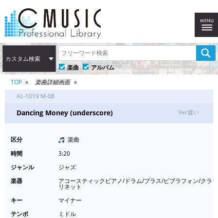
カスタム検索
楽曲
アルバム
TOP
楽曲詳細画面
AL-1019 M-08
Dancing Money (underscore)
Ver違い
区分
楽曲
時間
3:20
ジャンル
ジャズ
楽器
アコースティックピアノ/ドラム/ブラス/ビブラフォン/クラ
リネット
キー
マイナー
テンポ
ミドル