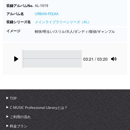
収録アルバムNo.
AL-1019
アルバム名
URBAN-POLKA
収録シリーズ名
メインライブラリーシリーズ（AL）
イメージ
軽快/明るい/スリル/大人/ダンディ/探偵/ギャンブル
Seek
Current
03:21
/ 03:20
time
Play
Toggle
Mute
TOP
C MUSIC Professional Libraryとは？
ご利用の流れ
料金プラン