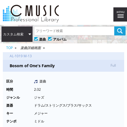
カスタム検索
楽曲
アルバム
TOP
楽曲詳細画面
AL-1019 M-13
Bosom of One's Family
Full
区分
楽曲
時間
2:32
ジャンル
ジャズ
楽器
ドラム/ストリングス/ブラス/サックス
キー
メジャー
テンポ
ミドル