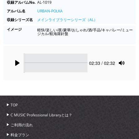
収録アルバムNo.
AL-1019
アルバム名
URBAN-POLKA
収録シリーズ名
メインライブラリーシリーズ（AL）
イメージ
軽快/楽しい/夜/豪華/おしゃれ/酒/手品/キャバレー/ミュー
ジカル/航海羅針盤
Seek
Current
02:33
/ 02:32
time
Play
Toggle
Mute
TOP
C MUSIC Professional Libraryとは？
ご利用の流れ
料金プラン