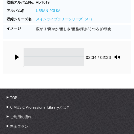
収録アルバムNo.
AL-1019
アルバム名
URBAN-POLKA
収録シリーズ名
メインライブラリーシリーズ（AL）
イメージ
広がり/爽やか/優しさ/優雅/輝き/くつろぎ/朝食
Seek
Current
02:34
/ 02:33
time
Play
Toggle
Mute
TOP
C MUSIC Professional Libraryとは？
ご利用の流れ
料金プラン