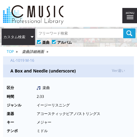
カスタム検索
楽曲
アルバム
TOP
楽曲詳細画面
AL-1019 M-16
A Box and Needle (underscore)
Ver違い
区分
楽曲
時間
2:33
ジャンル
イージーリスニング
楽器
アコースティックピアノ/ストリングス
キー
メジャー
テンポ
ミドル