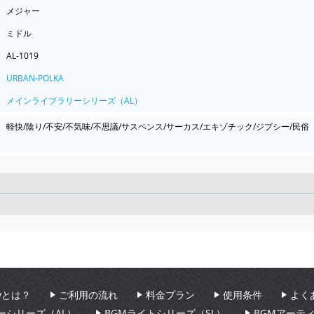
メジャー
ミドル
AL-1019
URBAN-POLKA
メインライブラリーシリーズ（AL）
軽快/陰り/不安/不気味/不思議/サスペンス/サーカス/エキゾチック/ジプシー/民俗
Seek
aryとは？
ご利用の流れ
料金プラン
使用条件
よく
ーシリーズ（AL）
BGMライトシリーズ（SL）
BGMアーテ