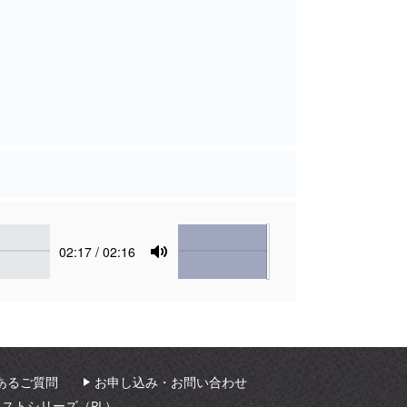
Volume
Current
02:17
/ 02:16
time
Toggle
Mute
あるご質問
お申し込み・お問い合わせ
ィストシリーズ（PL）