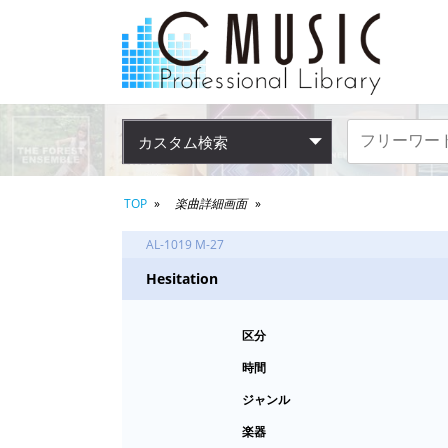
カスタム検索
TOP
楽曲詳細画面
AL-1019 M-27
Hesitation
区分
時間
ジャンル
楽器