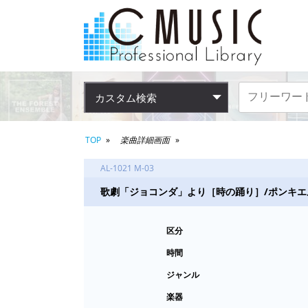
カスタム検索
TOP
楽曲詳細画面
AL-1021 M-03
歌劇「ジョコンダ」より［時の踊り］/ポンキエ
区分
時間
ジャンル
楽器