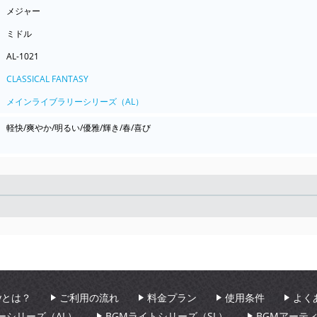
メジャー
ミドル
AL-1021
CLASSICAL FANTASY
メインライブラリーシリーズ（AL）
軽快/爽やか/明るい/優雅/輝き/春/喜び
Seek
aryとは？
ご利用の流れ
料金プラン
使用条件
よく
ーシリーズ（AL）
BGMライトシリーズ（SL）
BGMアーテ