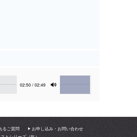
Volume
Current
02:50
/ 02:49
time
Toggle
Mute
あるご質問
お申し込み・お問い合わせ
ィストシリーズ（PL）