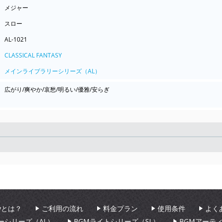
メジャー
スロー
AL-1021
CLASSICAL FANTASY
メインライブラリーシリーズ（AL）
広がり/爽やか/哀愁/明るい/優雅/安らぎ
Seek
aryとは？
ご利用の流れ
料金プラン
使用条件
よく
ーシリーズ（AL）
BGMライトシリーズ（SL）
BGMアーテ