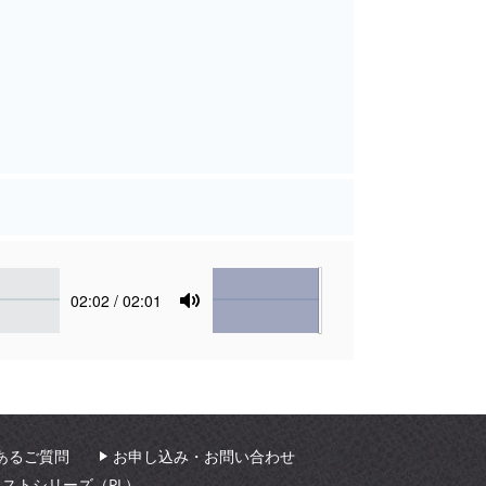
Volume
Current
02:02
/ 02:01
time
Toggle
Mute
あるご質問
お申し込み・お問い合わせ
ィストシリーズ（PL）