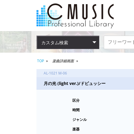
カスタム検索
TOP
楽曲詳細画面
AL-1021 M-06
月の光 (light ver.)/ドビュッシー
区分
時間
ジャンル
楽器