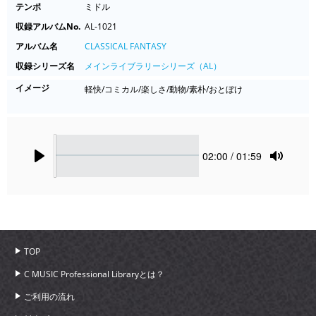
テンポ
ミドル
収録アルバムNo.
AL-1021
アルバム名
CLASSICAL FANTASY
収録シリーズ名
メインライブラリーシリーズ（AL）
イメージ
軽快/コミカル/楽しさ/動物/素朴/おとぼけ
Seek
Current
02:00
/ 01:59
time
Play
Toggle
Mute
TOP
C MUSIC Professional Libraryとは？
ご利用の流れ