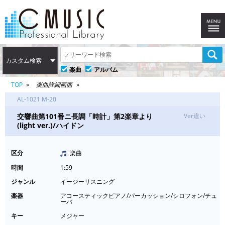
カスタム検索
楽曲
アルバム
TOP
楽曲詳細画面
AL-1021 M-20
交響曲第101番ニ長調「時計」第2楽章より
Ver違い
(light ver.)/ハイドン
区分
楽曲
時間
1:59
ジャンル
イージーリスニング
楽器
アコースティックピアノ/パーカッション/シロフォン/チュ
ーバ
キー
メジャー