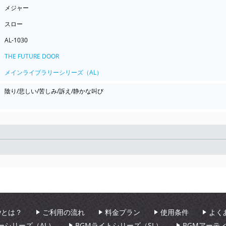
メジャー
スロー
AL-1030
THE FUTURE DOOR
メインライブラリーシリーズ（AL）
陰り/悲しい/苦しみ/訴え/静かな叫び
Seek
aryとは？
ご利用の流れ
料金プラン
使用条件
よく
ーシリーズ（AL）
BGMライトシリーズ（SL）
BGMアーテ