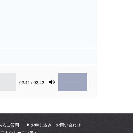
Volume
Current
02:41
/ 02:42
time
Toggle
Mute
あるご質問
お申し込み・お問い合わせ
ィストシリーズ（PL）