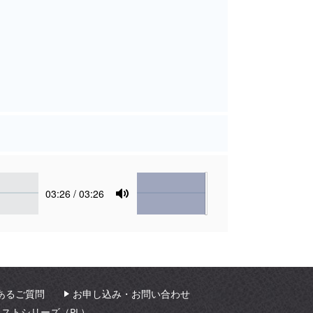
Volume
Current
03:26
/ 03:26
time
Toggle
Mute
あるご質問
お申し込み・お問い合わせ
ィストシリーズ（PL）