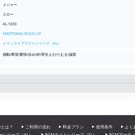
メジャー
スロー
AL-1033
EMOTIONAL BUILD-UP
メインライブラリーシリーズ（AL）
感動/希望/愛情/歩み/絆/芽生え/ひたむき/誠実
Seek
aryとは？
ご利用の流れ
料金プラン
使用条件
よく
ーシリーズ（AL）
BGMライトシリーズ（SL）
BGMアーテ