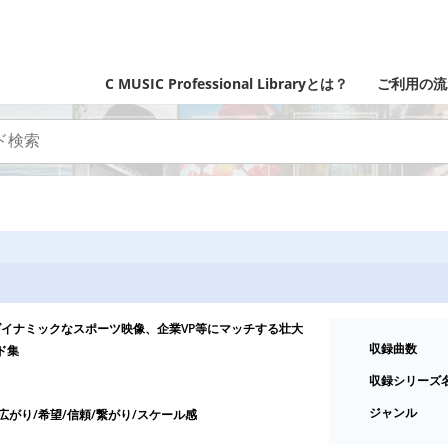
C MUSIC Professional Libraryとは？
ご利用の流
イナミックなスポーツ映像、企業VP等にマッチする壮大
収録曲数
ド集
収録シリーズ
ジャンル
/広がり/希望/信頼/繋がり/スケール感