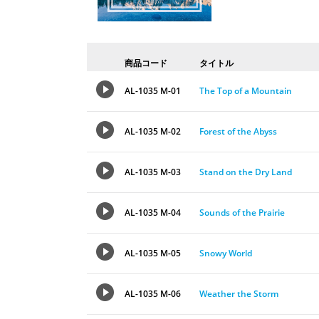
商品コード
タイトル
AL-1035 M-01
The Top of a Mountain
AL-1035 M-02
Forest of the Abyss
AL-1035 M-03
Stand on the Dry Land
AL-1035 M-04
Sounds of the Prairie
AL-1035 M-05
Snowy World
AL-1035 M-06
Weather the Storm