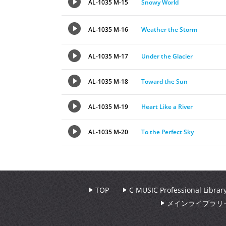
AL-1035 M-15
Snowy World
AL-1035 M-16
Weather the Storm
AL-1035 M-17
Under the Glacier
AL-1035 M-18
Toward the Sun
AL-1035 M-19
Heart Like a River
AL-1035 M-20
To the Perfect Sky
TOP
C MUSIC Professional Libr
メインライブラリ