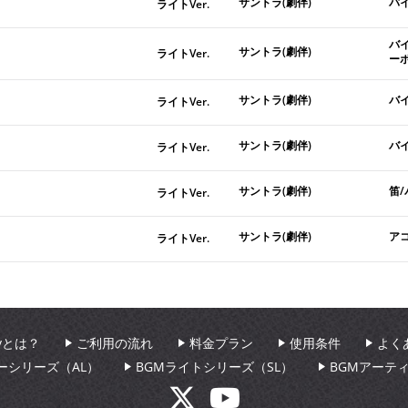
サントラ(劇伴)
バ
ライトVer.
バ
サントラ(劇伴)
ライトVer.
ー
サントラ(劇伴)
バ
ライトVer.
サントラ(劇伴)
バ
ライトVer.
サントラ(劇伴)
笛
ライトVer.
サントラ(劇伴)
ア
ライトVer.
aryとは？
ご利用の流れ
料金プラン
使用条件
よく
ーシリーズ（AL）
BGMライトシリーズ（SL）
BGMアーテ