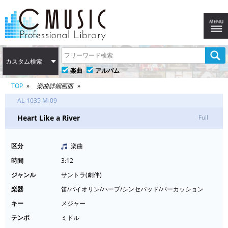
カスタム検索
楽曲
アルバム
TOP
楽曲詳細画面
AL-1035 M-09
Heart Like a River
Full
区分
楽曲
時間
3:12
ジャンル
サントラ(劇伴)
楽器
笛/バイオリン/ハープ/シンセパッド/パーカッション
キー
メジャー
テンポ
ミドル