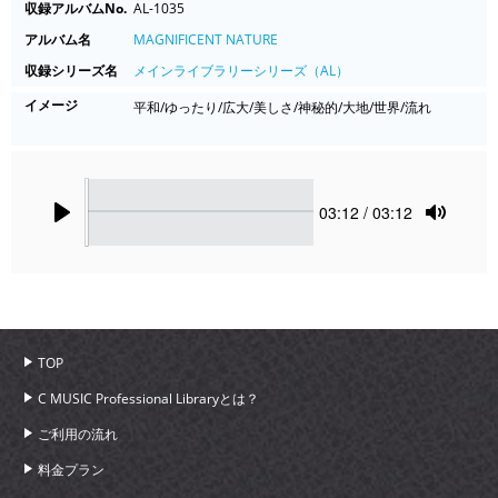
収録アルバムNo.
AL-1035
アルバム名
MAGNIFICENT NATURE
収録シリーズ名
メインライブラリーシリーズ（AL）
イメージ
平和/ゆったり/広大/美しさ/神秘的/大地/世界/流れ
Seek
Current
03:12
/ 03:12
time
Play
Toggle
Mute
TOP
C MUSIC Professional Libraryとは？
ご利用の流れ
料金プラン