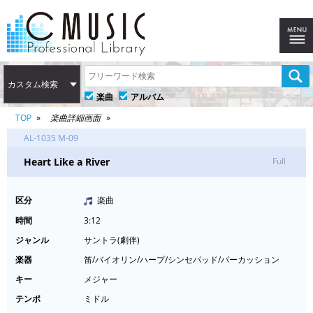
カスタム検索
楽曲
アルバム
TOP
楽曲詳細画面
AL-1035 M-09
Heart Like a River
Full
区分
楽曲
時間
3:12
ジャンル
サントラ(劇伴)
楽器
笛/バイオリン/ハープ/シンセパッド/パーカッション
キー
メジャー
テンポ
ミドル