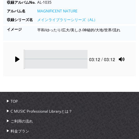
収録アルバムNo.
AL-1035
アルバム名
MAGNIFICENT NATURE
収録シリーズ名
メインライブラリーシリーズ（AL）
イメージ
平和/ゆったり/広大/美しさ/神秘的/大地/世界/流れ
Seek
Current
03:12
/ 03:12
time
Play
Toggle
Mute
TOP
C MUSIC Professional Libraryとは？
ご利用の流れ
料金プラン