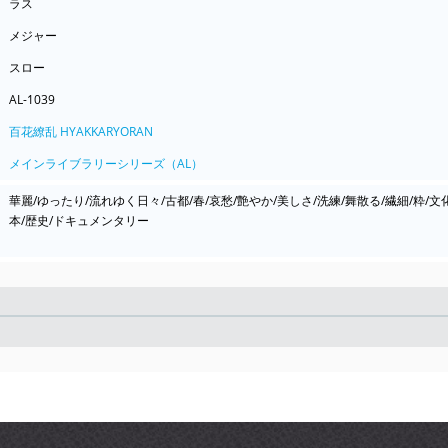
ラス
メジャー
スロー
AL-1039
百花繚乱 HYAKKARYORAN
メインライブラリーシリーズ（AL）
華麗/ゆったり/流れゆく日々/古都/春/哀愁/艶やか/美しさ/洗練/舞散る/繊細/粋/文
本/歴史/ドキュメンタリー
Seek