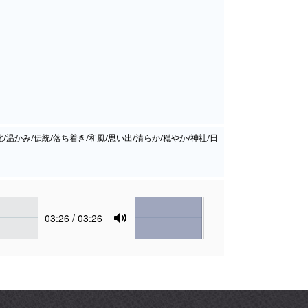
化/温かみ/伝統/落ち着き/和風/思い出/清らか/穏やか/神社/日
Volume
Current
03:26
/ 03:26
time
Toggle
Mute