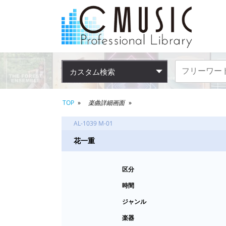
カスタム検索
TOP
楽曲詳細画面
AL-1039 M-01
花一重
区分
時間
ジャンル
楽器