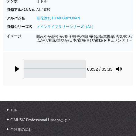
テンポ
ミドル
収録アルバムNo.
AL-1039
アルバム名
百花繚乱 HYAKKARYORAN
収録シリーズ名
メインライブラリーシリーズ（AL）
イメージ
晴れやか/賑やか/祭り/歴史/伝統/華麗/粋/高揚感/活気/広大/
広がり/和風/華やか/日本/祝福/喜び/躍動/ドキュメンタリー
Seek
Current
03:32
/ 03:33
time
Play
Toggle
Mute
TOP
C MUSIC Professional Libraryとは？
ご利用の流れ