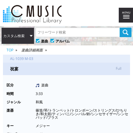
カスタム検索
楽曲
アルバム
TOP
楽曲詳細画面
AL-1039 M-03
祝宴
Full
区分
楽曲
時間
3:33
ジャンル
和風
楽器
篠笛/琴/トランペット/トロンボーン/ストリングス/ひちり
き/和太鼓/ティンパニ/シンバル/鈴/シンセサイザー/シンセ
パッド/ブラス
キー
メジャー