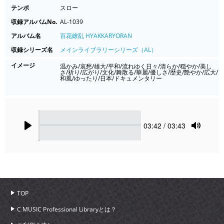
テンポ
スロー
収録アルバムNo.
AL-1039
アルバム名
百花繚乱 HYAKKARYORAN
収録シリーズ名
メインライブラリーシリーズ（AL）
イメージ
温かみ/哀愁/雄大/平和/流れゆく日々/清らか/穏やか/美し
さ/祈り/広がり/文化/舞散る/華麗/優しさ/歴史/艶やか/広大/
和風/ゆったり/日本/ドキュメンタリー
Seek
Current
03:42
/ 03:43
time
Play
Toggle
Mute
TOP
C MUSIC Professional Libraryとは？