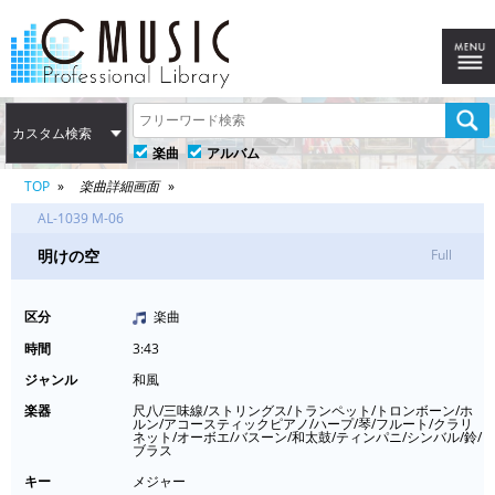
カスタム検索
楽曲
アルバム
TOP
楽曲詳細画面
AL-1039 M-06
明けの空
Full
区分
楽曲
時間
3:43
ジャンル
和風
楽器
尺八/三味線/ストリングス/トランペット/トロンボーン/ホ
ルン/アコースティックピアノ/ハープ/琴/フルート/クラリ
ネット/オーボエ/バスーン/和太鼓/ティンパニ/シンバル/鈴/
ブラス
キー
メジャー