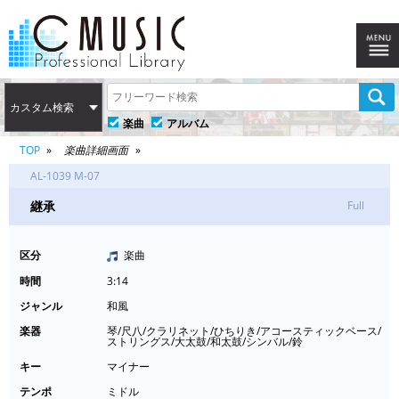
カスタム検索
楽曲
アルバム
TOP
楽曲詳細画面
AL-1039 M-07
継承
Full
区分
楽曲
時間
3:14
ジャンル
和風
楽器
琴/尺八/クラリネット/ひちりき/アコースティックベース/
ストリングス/大太鼓/和太鼓/シンバル/鈴
キー
マイナー
テンポ
ミドル