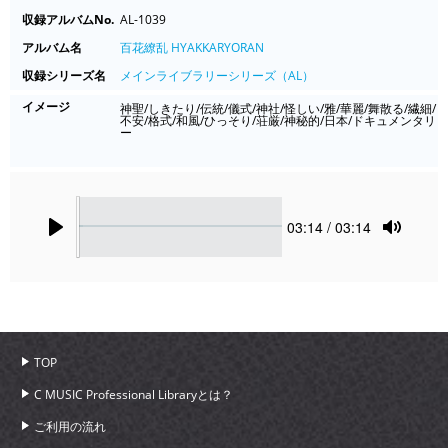
収録アルバムNo.
AL-1039
アルバム名
百花繚乱 HYAKKARYORAN
収録シリーズ名
メインライブラリーシリーズ（AL）
イメージ
神聖/しきたり/伝統/儀式/神社/怪しい/雅/華麗/舞散る/繊細/
不安/格式/和風/ひっそり/荘厳/神秘的/日本/ドキュメンタリ
ー
Seek
Current
03:14
/ 03:14
time
Play
Toggle
Mute
TOP
C MUSIC Professional Libraryとは？
ご利用の流れ