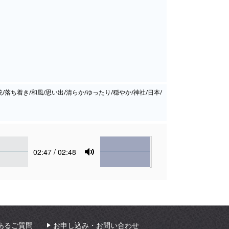
統/落ち着き/和風/思い出/清らか/ゆったり/穏やか/神社/日本/
Volume
Current
02:47
/ 02:48
time
Toggle
Mute
あるご質問
お申し込み・お問い合わせ