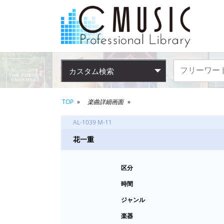
カスタム検索
TOP
楽曲詳細画面
AL-1039 M-11
花一重
区分
時間
ジャンル
楽器