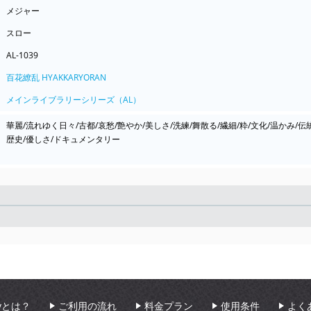
メジャー
スロー
AL-1039
百花繚乱 HYAKKARYORAN
メインライブラリーシリーズ（AL）
華麗/流れゆく日々/古都/哀愁/艶やか/美しさ/洗練/舞散る/繊細/粋/文化/温かみ/伝
歴史/優しさ/ドキュメンタリー
Seek
aryとは？
ご利用の流れ
料金プラン
使用条件
よく