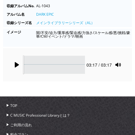
収録アルバムNo.
AL-1043
アルバム名
DARK EPIC
収録シリーズ名
メインライブラリーシリーズ（AL）
イメージ
闇/不安/迫力/重厚感/緊迫感/力強さ/スケール感/悪/挑戦/豪
華/CM/イベント/ドラマ/映画
Seek
Current
03:17
/ 03:17
time
Play
Toggle
Mute
TOP
C MUSIC Professional Libraryとは？
ご利用の流れ
料金プラン