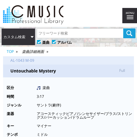
カスタム検索
楽曲
アルバム
TOP
楽曲詳細画面
AL-1043 M-09
Untouchable Mystery
Full
区分
楽曲
時間
3:17
ジャンル
サントラ(劇伴)
楽器
アコースティックピアノ/シンセサイザー/ブラス/ストリン
グス/パーカッション/ドラムループ
キー
マイナー
テンポ
ミドル