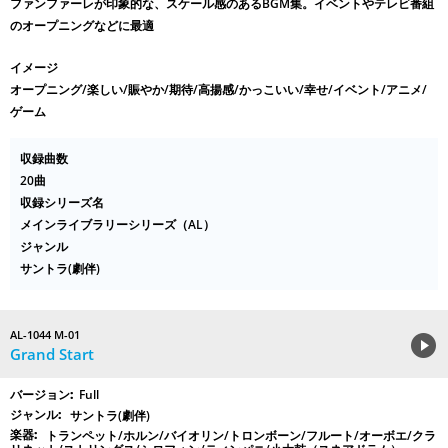
ファンファーレが印象的な、スケール感のあるBGM集。イベントやテレビ番組
のオープニングなどに最適
イメージ
オープニング/楽しい/賑やか/期待/高揚感/かっこいい/幸せ/イベント/アニメ/
ゲーム
収録曲数
20曲
収録シリーズ名
メインライブラリーシリーズ（AL）
ジャンル
サントラ(劇伴)
AL-1044 M-01
Grand Start
Full
サントラ(劇伴)
トランペット/ホルン/バイオリン/トロンボーン/フルート/オーボエ/クラ