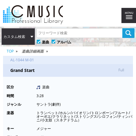
カスタム検索
楽曲
アルバム
TOP
楽曲詳細画面
AL-1044 M-01
Grand Start
Full
区分
楽曲
時間
3:28
ジャンル
サントラ(劇伴)
楽器
トランペット/ホルン/バイオリン/トロンボーン/フルート/
オーボエ/クラリネット/ストリングス/シロフォン/ティンパ
ニ/小太鼓（スネアドラム）
キー
メジャー