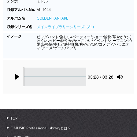
テンポ
ミドル
収録アルバムNo.
AL-1044
アルバム名
GOLDEN FANFARE
収録シリーズ名
メインライブラリーシリーズ（AL）
イメージ
ビッグバンド/楽しい/パーティー/ショー/愉快/華やか/わく
わく/ハッピー/賑やか/かっこいい/イベント/オープニング/
陽気/軽快/幸せ/期待/爽快/爽やか/CM/コメディ/バラエテ
ィ/アニメ/ゲーム/アプリ
Seek
Current
03:28
/ 03:28
time
Play
Toggle
Mute
TOP
C MUSIC Professional Libraryとは？