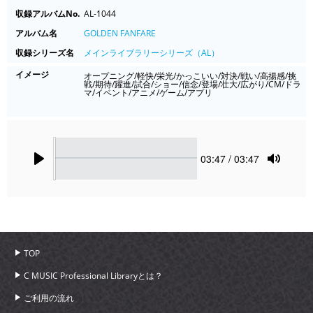
収録アルバムNo.
AL-1044
アルバム名
GOLDEN FANFARE
収録シリーズ名
メインライブラリーシリーズ（AL）
イメージ
オープニング/軽快/栄光/かっこいい/対決/戦い/高揚感/挑
戦/期待/躍進/試合/ショー/信念/登場/壮大/広がり/CM/ドラ
マ/イベント/アニメ/ゲーム/アプリ
Seek
Current
03:47
/ 03:47
time
Play
Toggle
Mute
TOP
C MUSIC Professional Libraryとは？
ご利用の流れ