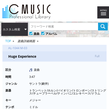
カスタム検索
楽曲
アルバム
TOP
楽曲詳細画面
AL-1044 M-03
Huge Experience
Full
区分
楽曲
時間
3:47
ジャンル
サントラ(劇伴)
楽器
トランペット/ホルン/バイオリン/トロンボーン/ストリング
ス/チューブラーベル/ティンパニ/エレキベース/ドラム
キー
メジャー
テンポ
ミドル