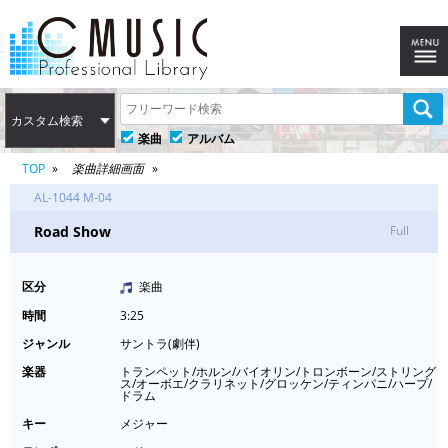
カスタム検索
楽曲
アルバム
TOP
楽曲詳細画面
AL-1044 M-04
Road Show
Full
区分
楽曲
時間
3:25
ジャンル
サントラ(劇伴)
楽器
トランペット/ホルン/バイオリン/トロンボーン/ストリング
ス/オーボエ/クラリネット/グロッケン/ティンパニ/ハープ/
ドラム
キー
メジャー