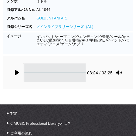
テンポ
ミドル
収録アルバムNo.
AL-1044
アルバム名
GOLDEN FANFARE
収録シリーズ名
メインライブラリーシリーズ（AL）
イメージ
インパクト/オープニング/エンディング/登場/クール/かっ
こいい/躍進/堂々たる/期待/幸せ/平和/夕日/イベント/バラ
エティ/アニメ/ゲーム/アプリ
Seek
Current
03:24
/ 03:25
time
Play
Toggle
Mute
TOP
C MUSIC Professional Libraryとは？
ご利用の流れ