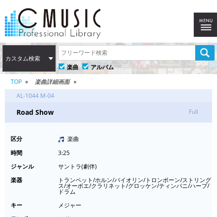
カスタム検索
楽曲
アルバム
TOP
楽曲詳細画面
AL-1044 M-04
Road Show
Full
区分
楽曲
時間
3:25
ジャンル
サントラ(劇伴)
楽器
トランペット/ホルン/バイオリン/トロンボーン/ストリング
ス/オーボエ/クラリネット/グロッケン/ティンパニ/ハープ/
ドラム
キー
メジャー