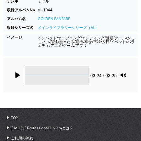
テンポ
ミドル
収録アルバムNo.
AL-1044
アルバム名
GOLDEN FANFARE
収録シリーズ名
メインライブラリーシリーズ（AL）
イメージ
インパクト/オープニング/エンディング/登場/クール/かっ
こいい/躍進/堂々たる/期待/幸せ/平和/夕日/イベント/バラ
エティ/アニメ/ゲーム/アプリ
Seek
Current
03:24
/ 03:25
time
Play
Toggle
Mute
TOP
C MUSIC Professional Libraryとは？
ご利用の流れ