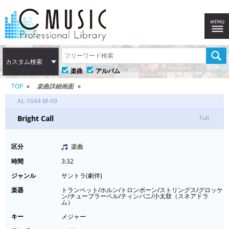
カスタム検索
楽曲
アルバム
TOP
楽曲詳細画面
AL-1044 M-09
Bright Call
Full
区分
楽曲
時間
3:32
ジャンル
サントラ(劇伴)
楽器
トランペット/ホルン/トロンボーン/ストリングス/グロッケ
ン/チューブラーベル/ティンパニ/小太鼓（スネアドラ
ム）
キー
メジャー