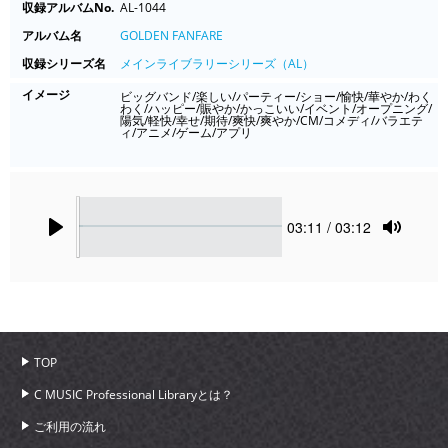
収録アルバムNo.
AL-1044
アルバム名
GOLDEN FANFARE
収録シリーズ名
メインライブラリーシリーズ（AL）
イメージ
ビッグバンド/楽しい/パーティー/ショー/愉快/華やか/わく
わく/ハッピー/賑やか/かっこいい/イベント/オープニング/
陽気/軽快/幸せ/期待/爽快/爽やか/CM/コメディ/バラエテ
ィ/アニメ/ゲーム/アプリ
Seek
Current
03:11
/ 03:12
time
Play
Toggle
Mute
TOP
C MUSIC Professional Libraryとは？
ご利用の流れ