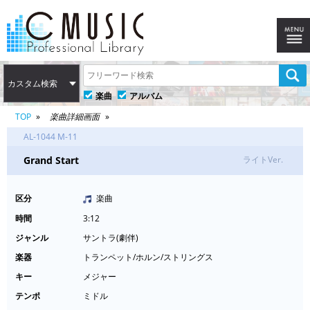
カスタム検索
楽曲
アルバム
TOP
楽曲詳細画面
AL-1044 M-11
Grand Start
ライトVer.
区分
楽曲
時間
3:12
ジャンル
サントラ(劇伴)
楽器
トランペット/ホルン/ストリングス
キー
メジャー
テンポ
ミドル