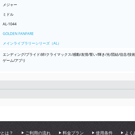
メジャー
ミドル
AL-1044
GOLDEN FANFARE
メインライブラリーシリーズ（AL）
エンディング/プライド/絆/クライマックス/感動/友情/誓い/輝き/光/団結/信念/技術
ゲーム/アプリ
Seek
aryとは？
ご利用の流れ
料金プラン
使用条件
よく