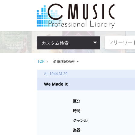
カスタム検索
TOP
楽曲詳細画面
AL-1044 M-20
We Made It
区分
時間
ジャンル
楽器