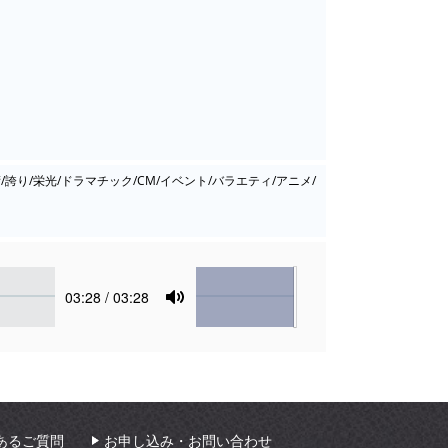
/誇り/栄光/ドラマチック/CM/イベント/バラエティ/アニメ/
Volume
Current
03:28
/ 03:28
time
Toggle
Mute
あるご質問
お申し込み・お問い合わせ