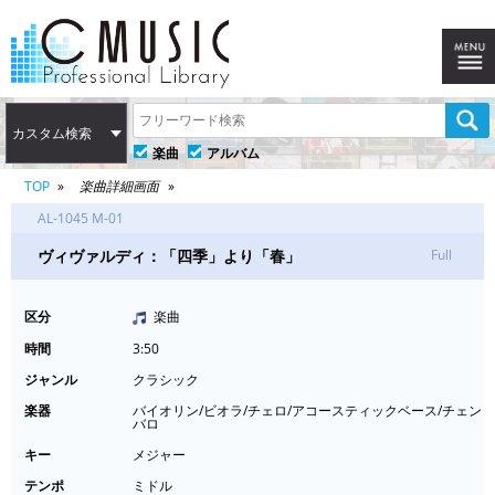
カスタム検索
楽曲
アルバム
TOP
楽曲詳細画面
AL-1045 M-01
ヴィヴァルディ：「四季」より「春」
Full
区分
楽曲
時間
3:50
ジャンル
クラシック
楽器
バイオリン/ビオラ/チェロ/アコースティックベース/チェン
バロ
キー
メジャー
テンポ
ミドル