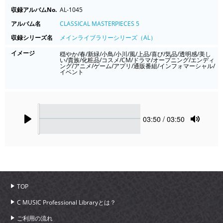
収録アルバムNo.
AL-1045
アルバム名
CLASSICAL MASTERPIECES 5
収録シリーズ名
メインライブラリーシリーズ（AL）
イメージ
穏やか/春/新緑/小鳥/小川/風/上品/喜び/気品/透明感/美し
い/貴族/化粧品/コスメ/CM/ドラマ/オープニング/エンディ
ング/アニメ/ゲーム/アプリ/通販番組/インフォマーシャル/
イベント
Seek
Current
03:50
/ 03:50
time
Play
Toggle
Mute
TOP
C MUSIC Professional Libraryとは？
ご利用の流れ