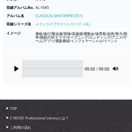
収録アルバムNo.
AL-1045
アルバム名
CLASSICAL MASTERPIECES 5
収録シリーズ名
メインライブラリーシリーズ（AL）
イメージ
勇敢/進行/緊迫感/冒険/高揚感/運動会/体育祭/必死/努力/競
争/挑戦/CM/ドラマ/オープニング/エンディング/アニメ/ゲ
ーム/アプリ/通販番組/インフォマーシャル/イベント
Seek
Current
05:02
/ 05:02
time
Play
Toggle
Mute
TOP
C MUSIC Professional Libraryとは？
ご利用の流れ