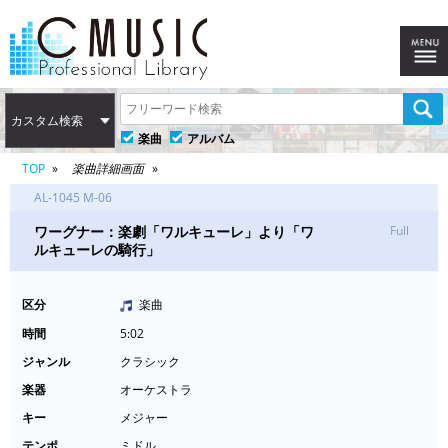
カスタム検索
楽曲
アルバム
TOP
楽曲詳細画面
AL-1045 M-06
ワーグナー：楽劇「ワルキューレ」より「ワ
Full
ルキューレの騎行」
区分
楽曲
時間
5:02
ジャンル
クラシック
楽器
オーケストラ
キー
メジャー
テンポ
ミドル