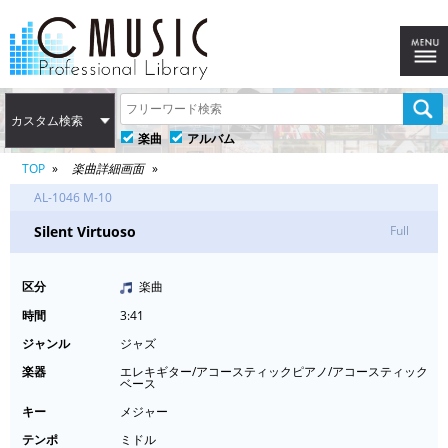
カスタム検索
楽曲
アルバム
TOP
楽曲詳細画面
AL-1046 M-10
Silent Virtuoso
Full
区分
楽曲
時間
3:41
ジャンル
ジャズ
楽器
エレキギター/アコースティックピアノ/アコースティック
ベース
キー
メジャー
テンポ
ミドル