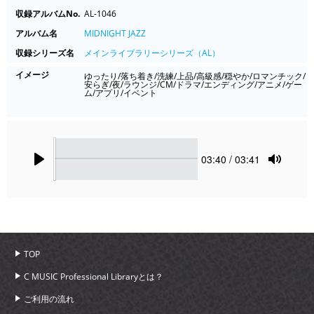
収録アルバムNo.
AL-1046
アルバム名
MIDNIGHT JAZZ
収録シリーズ名
メインライブラリーシリーズ（AL）
イメージ
ゆったり/落ち着き/洗練/上品/高級感/穏やか/ロマンチック/
安らぎ/夜/ラウンジ/CM/ドラマ/エンディング/アニメ/ゲー
ム/アプリ/イベント
Seek
Current
03:40
/ 03:41
time
Play
Toggle
Mute
TOP
C MUSIC Professional Libraryとは？
ご利用の流れ