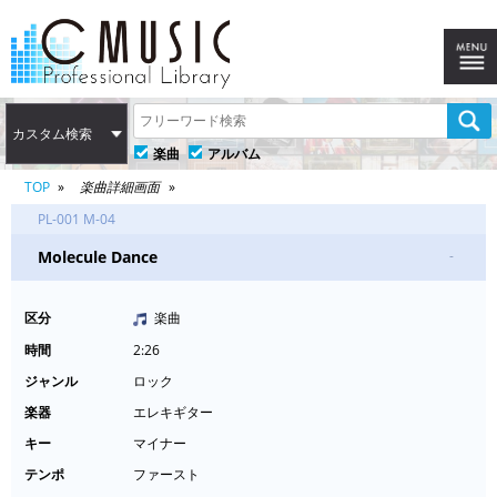
カスタム検索
楽曲
アルバム
TOP
楽曲詳細画面
PL-001 M-04
Molecule Dance
-
区分
楽曲
時間
2:26
ジャンル
ロック
楽器
エレキギター
キー
マイナー
テンポ
ファースト