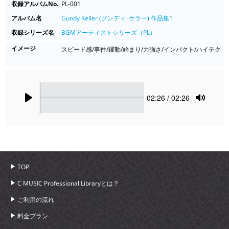
収録アルバムNo.
PL-001
アルバム名
Gundy Keller (グンディ･ケラー) 作品集1
収録シリーズ名
BGMアーティストシリーズ（PL）
イメージ
スピード感/事件/躍動/始まり/力強さ/インパクト/ハイテク
Seek
Current
02:26
/ 02:26
time
Play
Toggle
Mute
TOP
C MUSIC Professional Libraryとは？
ご利用の流れ
料金プラン