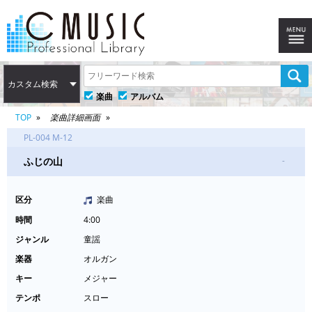
カスタム検索
楽曲
アルバム
TOP
楽曲詳細画面
PL-004 M-12
ふじの山
-
区分
楽曲
時間
4:00
ジャンル
童謡
楽器
オルガン
キー
メジャー
テンポ
スロー