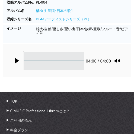
収録アルバムNo.
PL-004
アルバム名
橘ゆり 童謡･日本の歌1
収録シリーズ名
BGMアーティストシリーズ（PL）
イメージ
雄大/自然/優しさ/思い出/日本/故郷/童歌/フルート音/ピア
ノ音
Seek
Current
04:00
/ 04:00
time
Play
Toggle
Mute
TOP
C MUSIC Professional Libraryとは？
ご利用の流れ
料金プラン