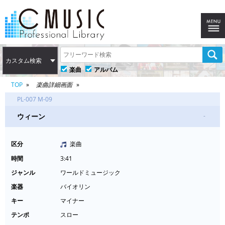
カスタム検索
楽曲
アルバム
TOP
楽曲詳細画面
PL-007 M-09
ウィーン
-
区分
楽曲
時間
3:41
ジャンル
ワールドミュージック
楽器
バイオリン
キー
マイナー
テンポ
スロー