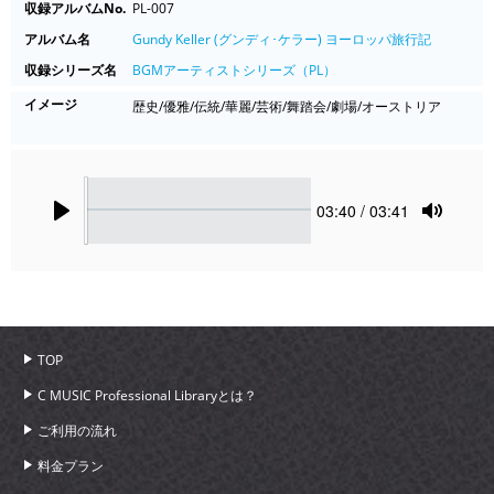
収録アルバムNo.
PL-007
アルバム名
Gundy Keller (グンディ･ケラー) ヨーロッパ旅行記
収録シリーズ名
BGMアーティストシリーズ（PL）
イメージ
歴史/優雅/伝統/華麗/芸術/舞踏会/劇場/オーストリア
Seek
Current
03:40
/ 03:41
time
Play
Toggle
Mute
TOP
C MUSIC Professional Libraryとは？
ご利用の流れ
料金プラン