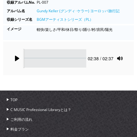
収録アルバムNo.
PL-007
アルバム名
Gundy Keller (グンディ･ケラー) ヨーロッパ旅行記
収録シリーズ名
BGMアーティストシリーズ（PL）
イメージ
軽快/楽しさ/平和/休日/祭り/踊り/村/庶民/陽光
Seek
Current
02:38
/ 02:37
time
Play
Toggle
Mute
TOP
C MUSIC Professional Libraryとは？
ご利用の流れ
料金プラン