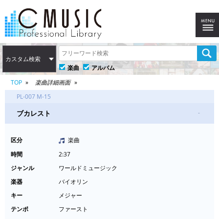
カスタム検索
楽曲
アルバム
TOP
楽曲詳細画面
PL-007 M-15
ブカレスト
-
区分
楽曲
時間
2:37
ジャンル
ワールドミュージック
楽器
バイオリン
キー
メジャー
テンポ
ファースト